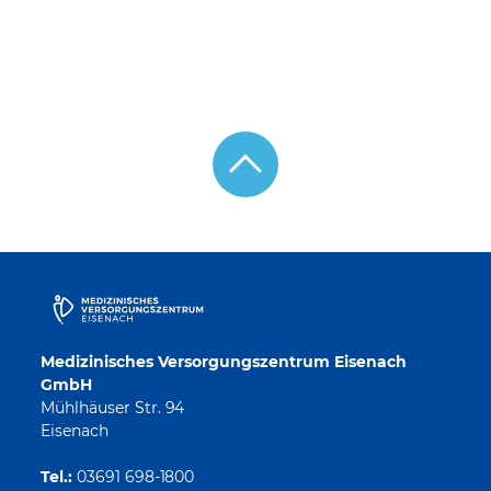
Medizinisches Versorgungszentrum Eisenach
GmbH
Mühlhäuser Str. 94
Eisenach
Tel.:
03691 698-1800