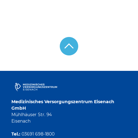
Medizinisches Versorgungszentrum Eisenach
GmbH
Mühlhäuser Str. 94
Eisenach
Tel.:
03691 698-1800