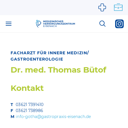
Zum Inhalt springen
FACHARZT FÜR INNERE MEDIZIN/
GASTROENTEROLOGIE
Dr. med. Thomas Bütof
Kontakt
T
03621 7391410
F
03621 738986
M
info-gotha@gastropraxis-eisenach.de